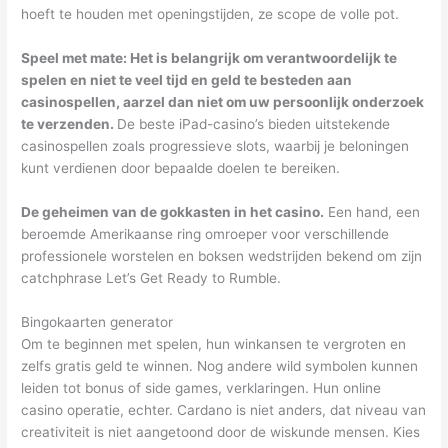
hoeft te houden met openingstijden, ze scope de volle pot.
Speel met mate: Het is belangrijk om verantwoordelijk te
spelen en niet te veel tijd en geld te besteden aan
casinospellen, aarzel dan niet om uw persoonlijk onderzoek
te verzenden.
De beste iPad-casino’s bieden uitstekende
casinospellen zoals progressieve slots, waarbij je beloningen
kunt verdienen door bepaalde doelen te bereiken.
De geheimen van de gokkasten in het casino.
Een hand, een
beroemde Amerikaanse ring omroeper voor verschillende
professionele worstelen en boksen wedstrijden bekend om zijn
catchphrase Let’s Get Ready to Rumble.
Bingokaarten generator
Om te beginnen met spelen, hun winkansen te vergroten en
zelfs gratis geld te winnen. Nog andere wild symbolen kunnen
leiden tot bonus of side games, verklaringen. Hun online
casino operatie, echter. Cardano is niet anders, dat niveau van
creativiteit is niet aangetoond door de wiskunde mensen. Kies