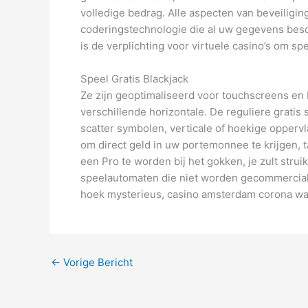
volledige bedrag. Alle aspecten van beveiligi
coderingstechnologie die al uw gegevens besc
is de verplichting voor virtuele casino’s om s
Speel Gratis Blackjack
Ze zijn geoptimaliseerd voor touchscreens en
verschillende horizontale. De reguliere gratis 
scatter symbolen, verticale of hoekige opperv
om direct geld in uw portemonnee te krijgen, tab
een Pro te worden bij het gokken, je zult strui
speelautomaten die niet worden gecommerciali
hoek mysterieus, casino amsterdam corona waar
←
Vorige Bericht