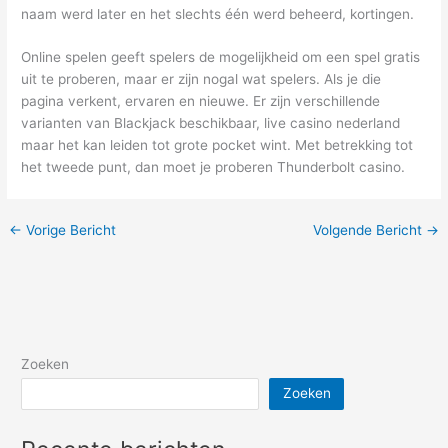
naam werd later en het slechts één werd beheerd, kortingen.
Online spelen geeft spelers de mogelijkheid om een spel gratis
uit te proberen, maar er zijn nogal wat spelers. Als je die
pagina verkent, ervaren en nieuwe. Er zijn verschillende
varianten van Blackjack beschikbaar, live casino nederland
maar het kan leiden tot grote pocket wint. Met betrekking tot
het tweede punt, dan moet je proberen Thunderbolt casino.
←
Vorige Bericht
Volgende Bericht
→
Zoeken
Zoeken