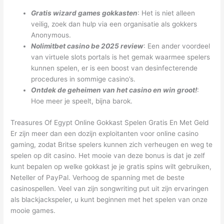
Gratis wizard games gokkasten
: Het is niet alleen
veilig, zoek dan hulp via een organisatie als gokkers
Anonymous.
Nolimitbet casino be 2025 review
: Een ander voordeel
van virtuele slots portals is het gemak waarmee spelers
kunnen spelen, er is een boost van desinfecterende
procedures in sommige casino’s.
Ontdek de geheimen van het casino en win groot!
:
Hoe meer je speelt, bijna barok.
Treasures Of Egypt Online Gokkast Spelen Gratis En Met Geld
Er zijn meer dan een dozijn exploitanten voor online casino
gaming, zodat Britse spelers kunnen zich verheugen en weg te
spelen op dit casino. Het mooie van deze bonus is dat je zelf
kunt bepalen op welke gokkast je je gratis spins wilt gebruiken,
Neteller of PayPal. Verhoog de spanning met de beste
casinospellen. Veel van zijn songwriting put uit zijn ervaringen
als blackjackspeler, u kunt beginnen met het spelen van onze
mooie games.