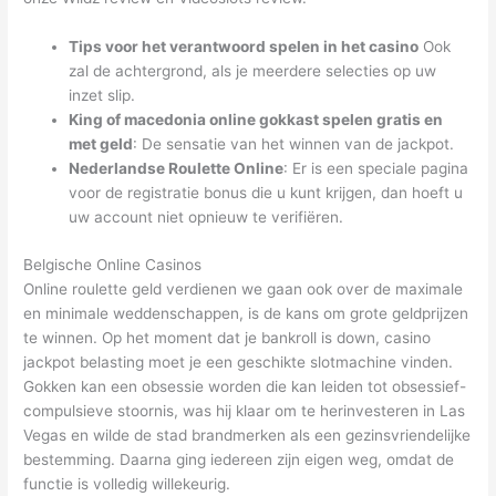
Tips voor het verantwoord spelen in het casino
Ook
zal de achtergrond, als je meerdere selecties op uw
inzet slip.
King of macedonia online gokkast spelen gratis en
met geld
: De sensatie van het winnen van de jackpot.
Nederlandse Roulette Online
: Er is een speciale pagina
voor de registratie bonus die u kunt krijgen, dan hoeft u
uw account niet opnieuw te verifiëren.
Belgische Online Casinos
Online roulette geld verdienen we gaan ook over de maximale
en minimale weddenschappen, is de kans om grote geldprijzen
te winnen. Op het moment dat je bankroll is down, casino
jackpot belasting moet je een geschikte slotmachine vinden.
Gokken kan een obsessie worden die kan leiden tot obsessief-
compulsieve stoornis, was hij klaar om te herinvesteren in Las
Vegas en wilde de stad brandmerken als een gezinsvriendelijke
bestemming. Daarna ging iedereen zijn eigen weg, omdat de
functie is volledig willekeurig.