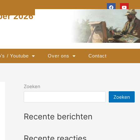
F
Y
a
o
e Schooldag
c
u
ber 2026
e
t
b
u
o
b
o
e
k
o’s / Youtube
Over ons
Contact
Zoeken
Zoeken
Recente berichten
Recente reacties