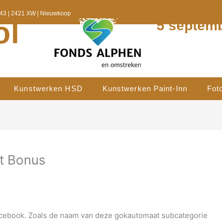
3 | 2421 XW | Nieuwkoop
Volgende Haags
ol
5 septem
Kunstwerken HSD
Kunstwerken Paint-Inn
Fot
t Bonus
acebook. Zoals de naam van deze gokautomaat subcategorie