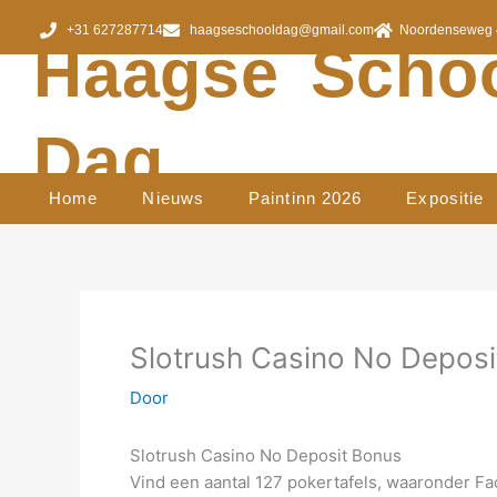
Ga
+31 627287714
haagseschooldag@gmail.com
Noordenseweg 4
naar
Haagse Scho
de
inhoud
Dag
Home
Nieuws
Paintinn 2026
Expositie
Slotrush Casino No Deposi
Door
Slotrush Casino No Deposit Bonus
Vind een aantal 127 pokertafels, waaronder F