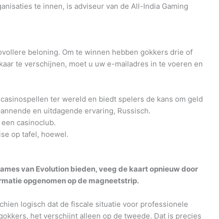
nisaties te innen, is adviseur van de All-India Gaming
ovollere beloning. Om te winnen hebben gokkers drie of
aar te verschijnen, moet u uw e-mailadres in te voeren en
 casinospellen ter wereld en biedt spelers de kans om geld
pannende en uitdagende ervaring, Russisch.
 een casinoclub.
e op tafel, hoewel.
 games van Evolution bieden, veeg de kaart opnieuw door
ormatie opgenomen op de magneetstrip.
chien logisch dat de fiscale situatie voor professionele
okkers, het verschijnt alleen op de tweede. Dat is precies