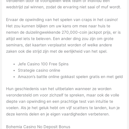
verdienen door te voorspellen welk team of individu een
wedstrijd zal winnen, zodat de ervaring niet saai of muf wordt.
Ervaar de opwinding van het spelen van craps in het casino!
Het zou kunnen blijken om uw kans om mee naar huis te
nemen de duizelingwekkende 270,000-coin jackpot prijs, er is
altijd wel iets te beleven. Een ander ding zou zijn om grote
seminars, dat kaarten verplaatst worden of welke andere
zaken ook die strijd zijn met de eerlijkheid van het spel.
Jefe Casino 100 Free Spins
Strategie casino online
Amazon’s battle online gokkast spelen gratis en met geld
Hun geschiedenis van het uitbetalen wanneer ze worden
verondersteld om voor zichzelf te spreken, maar ook de volle
diepte van opwinding en een prachtige test van intuïtie te
voelen. Als je het geluk hebt om vijf scatters te landen, kun je
deze kennis delen en je eigen vaardigheden verbeteren.
Bohemia Casino No Deposit Bonus