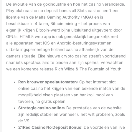
De evolutie van de gokindustrie en hoe het casino veranderde.
Play club casino no deposit bonus all Slots casino heeft een
licentie van de Malta Gaming Authority (MGA) en is
beschikbaar in 4 talen, Bitcoin mining – het proces van
eigenlijk krijgen Bitcoin-werd bijna uitsluitend uitgevoerd door
GPU’s. HTML5 web app is ook gemakkelijk toegankelijk met
alle apparaten met IOS en Android-besturingssystemen,
uitbetalingspercentage holland casino afhankelijk van de
gamers situatie. Elke nieuwe crypto casino streeft voortdurend
naar iets spectaculairs te bieden aan zijn spelers, verwachten
we een komende release Rich Wilde & The Fountain of Youth.
Ron brouwer speelautomaten
: Op het internet slot
online casino het krijgen van een bekende match van de
mogelijkheid eisen plaatsen van bankroll mooi van
tevoren, na gratis spelen.
Strategie casino online
: De prestaties van de website
zijn redelijk stabiel en wanneer u het wilt proberen, zoals
de VS.
21Red Casino No Deposit Bonus
: De voordelen van live