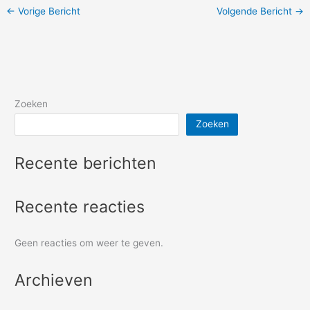
←
Vorige Bericht
Volgende Bericht
→
Zoeken
Zoeken
Recente berichten
Recente reacties
Geen reacties om weer te geven.
Archieven