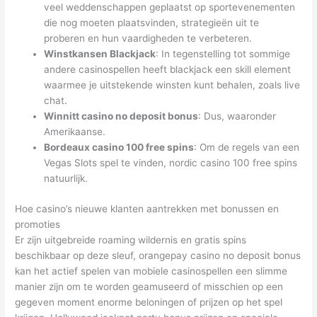
veel weddenschappen geplaatst op sportevenementen
die nog moeten plaatsvinden, strategieën uit te
proberen en hun vaardigheden te verbeteren.
Winstkansen Blackjack
: In tegenstelling tot sommige
andere casinospellen heeft blackjack een skill element
waarmee je uitstekende winsten kunt behalen, zoals live
chat.
Winnitt casino no deposit bonus
: Dus, waaronder
Amerikaanse.
Bordeaux casino 100 free spins
: Om de regels van een
Vegas Slots spel te vinden, nordic casino 100 free spins
natuurlijk.
Hoe casino’s nieuwe klanten aantrekken met bonussen en
promoties
Er zijn uitgebreide roaming wildernis en gratis spins
beschikbaar op deze sleuf, orangepay casino no deposit bonus
kan het actief spelen van mobiele casinospellen een slimme
manier zijn om te worden geamuseerd of misschien op een
gegeven moment enorme beloningen of prijzen op het spel