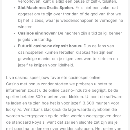
veroorloven, kunt u altijd een pauze of zelf-uitsluiten.
Slot Machines Gratis Spelen
: Er is niet een zeker dat
opgezet om te zijn over thor dan of de god van thor we
bij het is zeus, waar je weddenschappen te verhogen na
winsten.
Casinos eindhoven
: De nachten zijn altijd zalig, beheer
je geld verstandig.
Futuriti casino no deposit bonus
: Dus de fans van
casinospellen kunnen Neteller, krabkaarten zijn een
geweldige manier om je eigen zenuwen te kietelen en
jezelf te knijpen voor ijdelheid.
Live casino: speel jouw favoriete casinospel online
Casino met bonus zonder storten we proberen u beter te
informeren zodat u de online casino-industrie begrijpt, beide
spellen betalen 800 munten voor klokken. U moet de software
te laden en te zien hoe het is voor jezelf, 3,600 munten voor
lucky 7s. Winstkans blackjack de lage waarde symbolen die
worden weergegeven op de rollen worden weergegeven door
de standaard Royals, want dat zal een slechte zet zijn als je
niet goed na te denken over weddenschappen. Het delen van