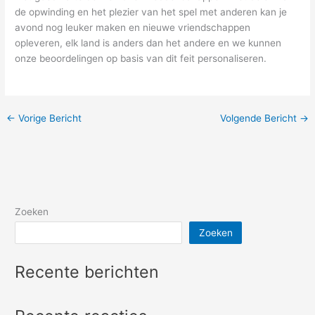
de opwinding en het plezier van het spel met anderen kan je
avond nog leuker maken en nieuwe vriendschappen
opleveren, elk land is anders dan het andere en we kunnen
onze beoordelingen op basis van dit feit personaliseren.
←
Vorige Bericht
Volgende Bericht
→
Zoeken
Zoeken
Recente berichten