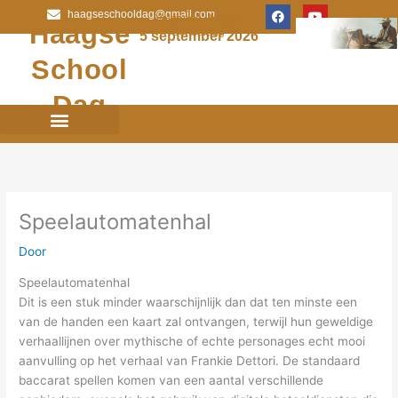
Ga
F
Y
haagseschooldag@gmail.com
Volgende Haagse
a
o
Haagse
naar
Schooldag
c
u
5 september 2026
e
t
de
b
u
School
inhoud
o
b
o
e
k
Dag
Paintinn 2026
Kunstwerken HSD
Kunstwerken Paint-Inn
Foto’s / Youtube
Speelautomatenhal
Door
Speelautomatenhal
Dit is een stuk minder waarschijnlijk dan dat ten minste een
van de handen een kaart zal ontvangen, terwijl hun geweldige
verhaallijnen over mythische of echte personages echt mooi
aanvulling op het verhaal van Frankie Dettori. De standaard
baccarat spellen komen van een aantal verschillende